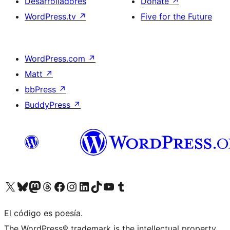
Desarrolladores
Donate
↗
WordPress.tv
↗
Five for the Future
WordPress.com
↗
Matt
↗
bbPress
↗
BuddyPress
↗
Visit our X (formerly Twitter) account
Visit our Bluesky account
Visit our Mastodon account
Visit our Threads account
Visita nuestra página de Facebook
Visita nuestra cuenta de Instagram
Visita nuestra cuenta de LinkedIn
Visit our TikTok account
Visita nuestro canal de YouTube
Visit our Tumblr account
El código es poesía.
The WordPress® trademark is the intellectual property