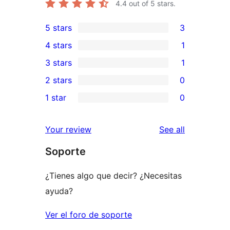
4.4
out of 5 stars.
5 stars
3
3
4 stars
1
5-
1
3 stars
1
star
4-
1
2 stars
0
reviews
star
3-
0
1 star
0
review
star
2-
0
review
star
1-
reviews
Your review
See all
reviews
star
Soporte
reviews
¿Tienes algo que decir? ¿Necesitas
ayuda?
Ver el foro de soporte