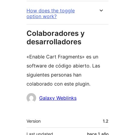
How does the toggle
option work?
Colaboradores y
desarrolladores
«Enable Cart Fragments» es un
software de código abierto. Las
siguientes personas han
colaborado con este plugin.
Colaboradores
Galaxy Weblinks
Meta
Version
1.2
Last updated
hace
1 año