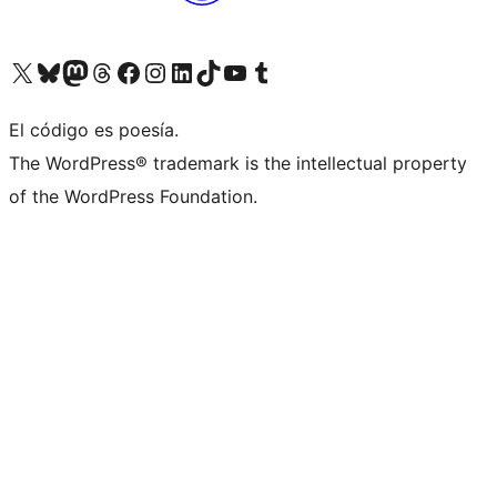
Visit our X (formerly Twitter) account
Visit our Bluesky account
Visit our Mastodon account
Visit our Threads account
Visita nuestra página de Facebook
Visita nuestra cuenta de Instagram
Visita nuestra cuenta de LinkedIn
Visit our TikTok account
Visita nuestro canal de YouTube
Visit our Tumblr account
El código es poesía.
The WordPress® trademark is the intellectual property
of the WordPress Foundation.