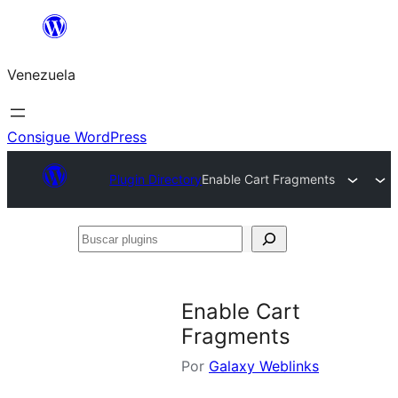
Saltar
al
Venezuela
contenido
Consigue WordPress
Plugin Directory
Enable Cart Fragments
Buscar
plugins
Enable Cart
Fragments
Por
Galaxy Weblinks