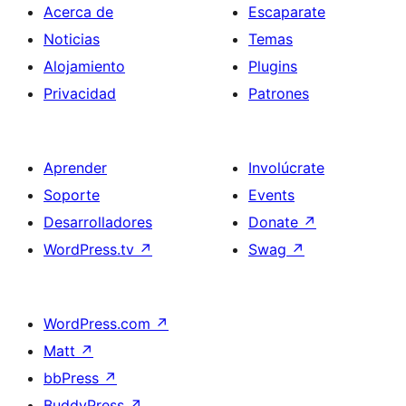
Acerca de
Escaparate
Noticias
Temas
Alojamiento
Plugins
Privacidad
Patrones
Aprender
Involúcrate
Soporte
Events
Desarrolladores
Donate
↗
WordPress.tv
↗
Swag
↗
WordPress.com
↗
Matt
↗
bbPress
↗
BuddyPress
↗