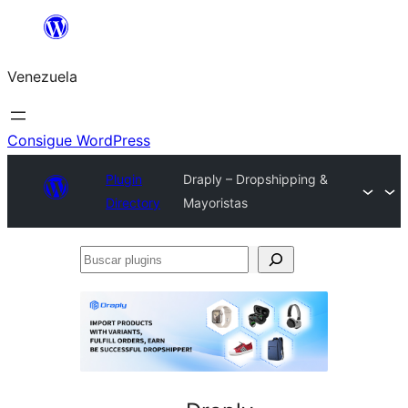
Saltar
al
Venezuela
contenido
Consigue WordPress
Plugin
Draply – Dropshipping &
Directory
Mayoristas
Buscar
plugins