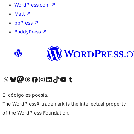
WordPress.com
↗
Matt
↗
bbPress
↗
BuddyPress
↗
Visit our X (formerly Twitter) account
Visit our Bluesky account
Visit our Mastodon account
Visit our Threads account
Visita nuestra página de Facebook
Visita nuestra cuenta de Instagram
Visita nuestra cuenta de LinkedIn
Visit our TikTok account
Visita nuestro canal de YouTube
Visit our Tumblr account
El código es poesía.
The WordPress® trademark is the intellectual property
of the WordPress Foundation.