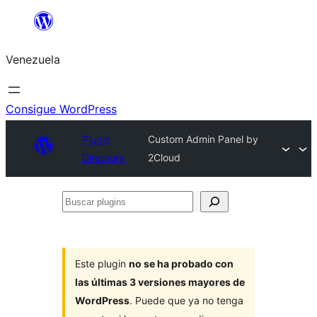
Saltar
al
Venezuela
contenido
Consigue WordPress
Plugin
Custom Admin Panel by
Directory
2Cloud
Buscar
plugins
Este plugin
no se ha probado con
las últimas 3 versiones mayores de
WordPress
. Puede que ya no tenga