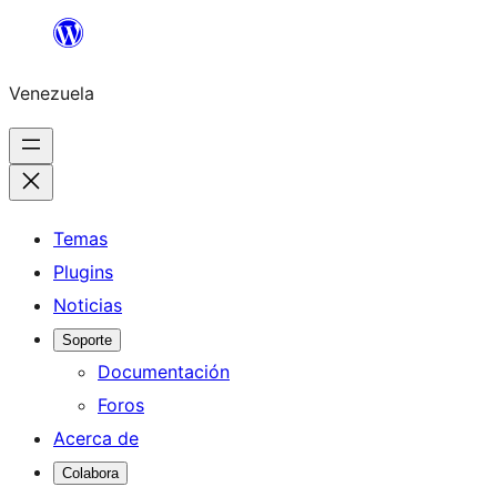
Saltar
al
Venezuela
contenido
Temas
Plugins
Noticias
Soporte
Documentación
Foros
Acerca de
Colabora