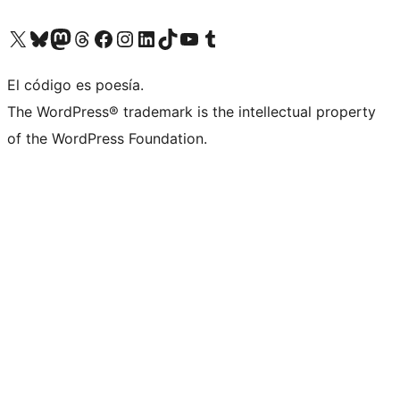
Visit our X (formerly Twitter) account
Visit our Bluesky account
Visit our Mastodon account
Visit our Threads account
Visita nuestra página de Facebook
Visita nuestra cuenta de Instagram
Visita nuestra cuenta de LinkedIn
Visit our TikTok account
Visita nuestro canal de YouTube
Visit our Tumblr account
El código es poesía.
The WordPress® trademark is the intellectual property
of the WordPress Foundation.