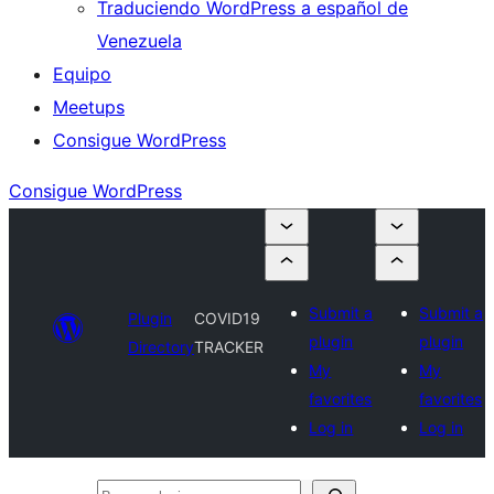
Traduciendo WordPress a español de
Venezuela
Equipo
Meetups
Consigue WordPress
Consigue WordPress
Submit a
Submit a
Plugin
COVID19
plugin
plugin
Directory
TRACKER
My
My
favorites
favorites
Log in
Log in