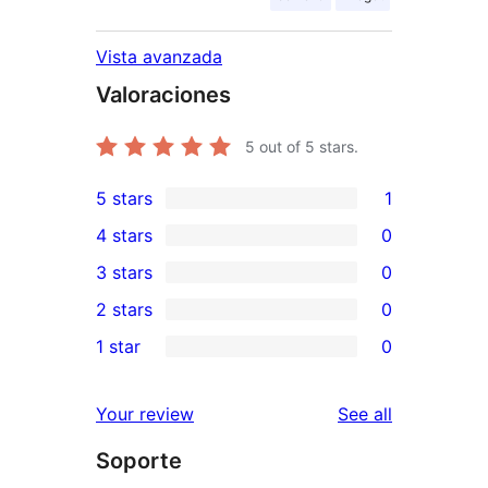
Vista avanzada
Valoraciones
5
out of 5 stars.
5 stars
1
1
4 stars
0
5-
0
3 stars
0
star
4-
0
2 stars
0
review
star
3-
0
1 star
0
reviews
star
2-
0
reviews
star
1-
reviews
Your review
See all
reviews
star
Soporte
reviews