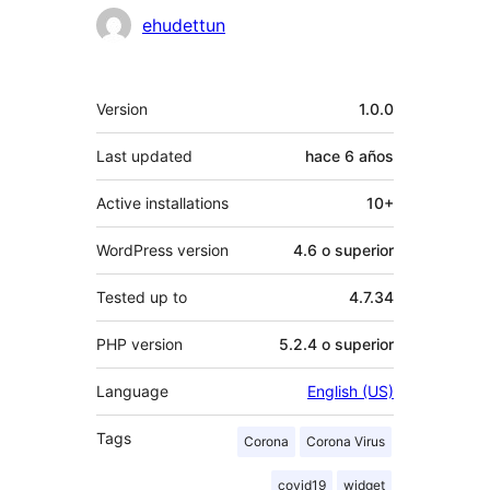
Colaboradores
ehudettun
Meta
Version
1.0.0
Last updated
hace
6 años
Active installations
10+
WordPress version
4.6 o superior
Tested up to
4.7.34
PHP version
5.2.4 o superior
Language
English (US)
Tags
Corona
Corona Virus
covid19
widget