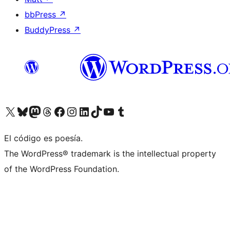
bbPress
↗
BuddyPress
↗
Visit our X (formerly Twitter) account
Visit our Bluesky account
Visit our Mastodon account
Visit our Threads account
Visita nuestra página de Facebook
Visita nuestra cuenta de Instagram
Visita nuestra cuenta de LinkedIn
Visit our TikTok account
Visita nuestro canal de YouTube
Visit our Tumblr account
El código es poesía.
The WordPress® trademark is the intellectual property
of the WordPress Foundation.