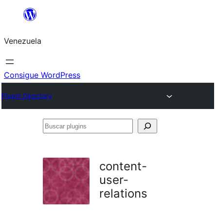
Saltar
al
Venezuela
contenido
Consigue WordPress
Plugin Directory
Buscar
plugins
content-
user-
relations