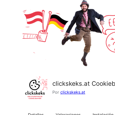
clickskeks.at Cookie
Por
clickskeks.at
Detalles
Valoraciones
Instalación