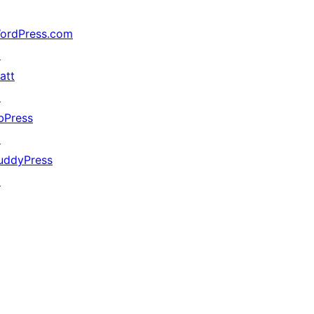
ordPress.com
↗
att
↗
bPress
↗
uddyPress
↗