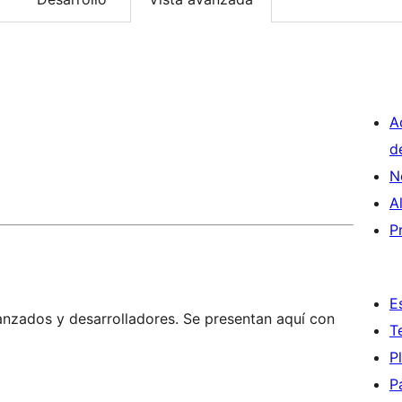
A
d
N
A
P
E
anzados y desarrolladores. Se presentan aquí con
T
P
P