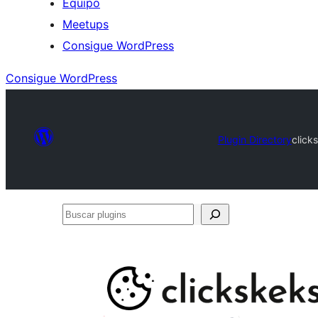
Equipo
Meetups
Consigue WordPress
Consigue WordPress
Plugin Directory
click
Buscar
plugins