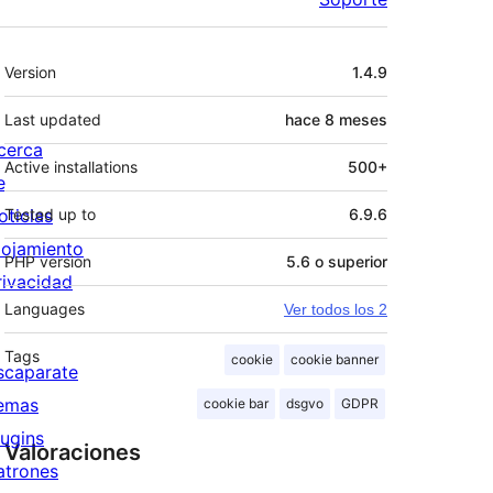
Meta
Version
1.4.9
Last updated
hace
8 meses
cerca
Active installations
500+
e
oticias
Tested up to
6.9.6
lojamiento
PHP version
5.6 o superior
rivacidad
Languages
Ver todos los 2
Tags
cookie
cookie banner
scaparate
emas
cookie bar
dsgvo
GDPR
lugins
Valoraciones
atrones