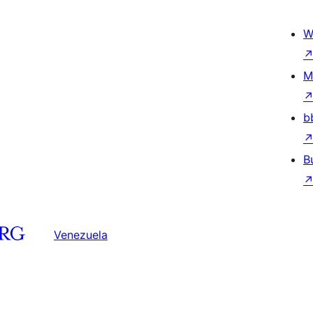
W
M
b
B
Venezuela