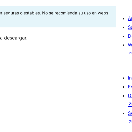
ser seguras o estables. No se recomienda su uso en webs
A
S
D
ra descargar.
W
I
E
D
S