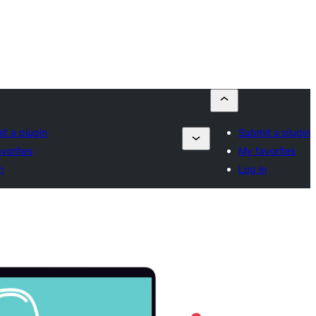
t a plugin
Submit a plugin
vorites
My favorites
n
Log in