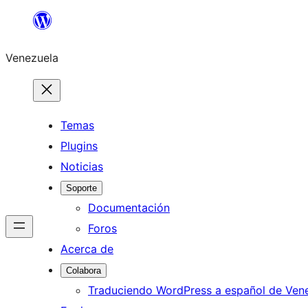
Saltar
al
Venezuela
contenido
Temas
Plugins
Noticias
Soporte
Documentación
Foros
Acerca de
Colabora
Traduciendo WordPress a español de Ven