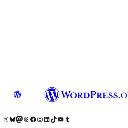
Visit our X (formerly Twitter) account
Visit our Bluesky account
Visit our Mastodon account
Visit our Threads account
Visita nuestra página de Facebook
Visita nuestra cuenta de Instagram
Visita nuestra cuenta de LinkedIn
Visit our TikTok account
Visita nuestro canal de YouTube
Visit our Tumblr account