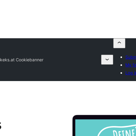
Submi
skeks.at Cookiebanner
My fa
Log i