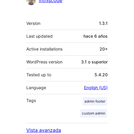
inthiscode
Meta
Version
1.3.1
Last updated
hace
6 años
Active installations
20+
WordPress version
3.1 o superior
Tested up to
5.4.20
Language
English (US)
Tags
admin footer
custom admin
Vista avanzada