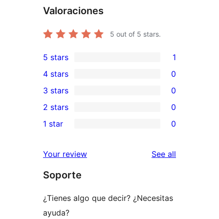
Valoraciones
5
out of 5 stars.
5 stars
1
1
4 stars
0
5-
0
3 stars
0
star
4-
0
2 stars
0
review
star
3-
0
1 star
0
reviews
star
2-
0
reviews
star
1-
reviews
Your review
See all
reviews
star
Soporte
reviews
¿Tienes algo que decir? ¿Necesitas
ayuda?