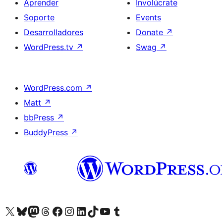
Aprender
Involúcrate
Soporte
Events
Desarrolladores
Donate
↗
WordPress.tv
↗
Swag
↗
WordPress.com
↗
Matt
↗
bbPress
↗
BuddyPress
↗
Visit our X (formerly Twitter) account
Visit our Bluesky account
Visit our Mastodon account
Visit our Threads account
Visita nuestra página de Facebook
Visita nuestra cuenta de Instagram
Visita nuestra cuenta de LinkedIn
Visit our TikTok account
Visita nuestro canal de YouTube
Visit our Tumblr account