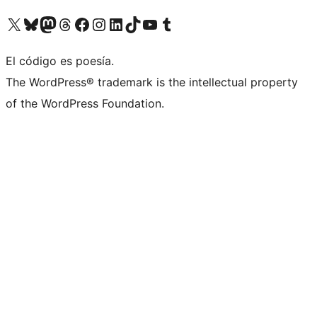
Visit our X (formerly Twitter) account
Visit our Bluesky account
Visit our Mastodon account
Visit our Threads account
Visita nuestra página de Facebook
Visita nuestra cuenta de Instagram
Visita nuestra cuenta de LinkedIn
Visit our TikTok account
Visita nuestro canal de YouTube
Visit our Tumblr account
El código es poesía.
The WordPress® trademark is the intellectual property
of the WordPress Foundation.