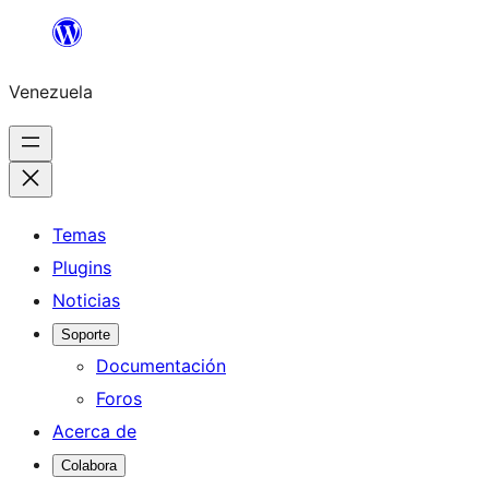
Saltar
al
Venezuela
contenido
Temas
Plugins
Noticias
Soporte
Documentación
Foros
Acerca de
Colabora