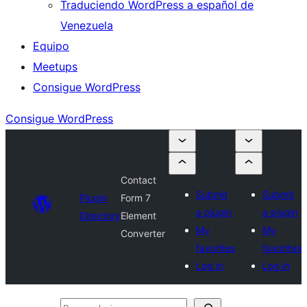
Traduciendo WordPress a español de
Venezuela
Equipo
Meetups
Consigue WordPress
Consigue WordPress
Contact
Submit
Submit
Plugin
Form 7
a plugin
a plugin
Directory
Element
My
My
Converter
favorites
favorites
Log in
Log in