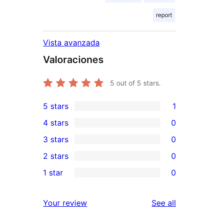
report
Vista avanzada
Valoraciones
5
out of 5 stars.
5 stars
1
1
4 stars
0
5-
0
3 stars
0
star
4-
0
2 stars
0
review
star
3-
0
1 star
0
reviews
star
2-
0
reviews
star
1-
reviews
Your review
See all
reviews
star