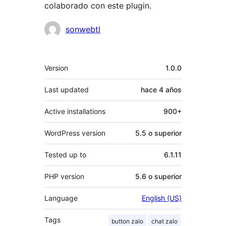
colaborado con este plugin.
Colaboradores
sonwebtl
Meta
Version
1.0.0
Last updated
hace
4 años
Active installations
900+
WordPress version
5.5 o superior
Tested up to
6.1.11
PHP version
5.6 o superior
Language
English (US)
Tags
button zalo
chat zalo