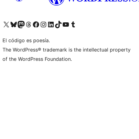
Visit our X (formerly Twitter) account
Visit our Bluesky account
Visit our Mastodon account
Visit our Threads account
Visita nuestra página de Facebook
Visita nuestra cuenta de Instagram
Visita nuestra cuenta de LinkedIn
Visit our TikTok account
Visita nuestro canal de YouTube
Visit our Tumblr account
El código es poesía.
The WordPress® trademark is the intellectual property
of the WordPress Foundation.