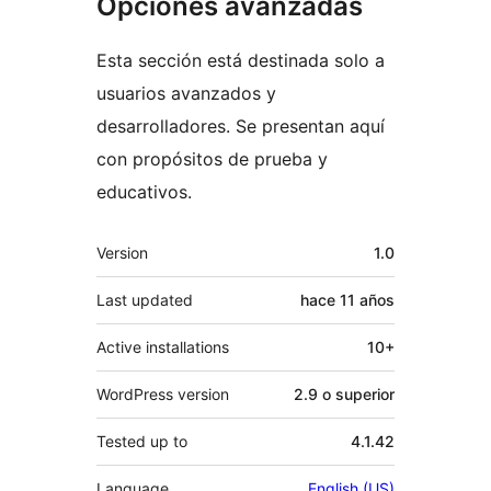
Opciones avanzadas
Esta sección está destinada solo a
usuarios avanzados y
desarrolladores. Se presentan aquí
con propósitos de prueba y
educativos.
Meta
Version
1.0
Last updated
hace
11 años
Active installations
10+
WordPress version
2.9 o superior
Tested up to
4.1.42
Language
English (US)