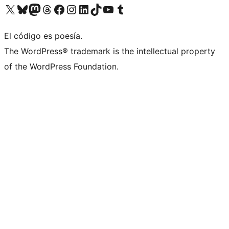
Visit our X (formerly Twitter) account
Visit our Bluesky account
Visit our Mastodon account
Visit our Threads account
Visita nuestra página de Facebook
Visita nuestra cuenta de Instagram
Visita nuestra cuenta de LinkedIn
Visit our TikTok account
Visita nuestro canal de YouTube
Visit our Tumblr account
El código es poesía.
The WordPress® trademark is the intellectual property
of the WordPress Foundation.