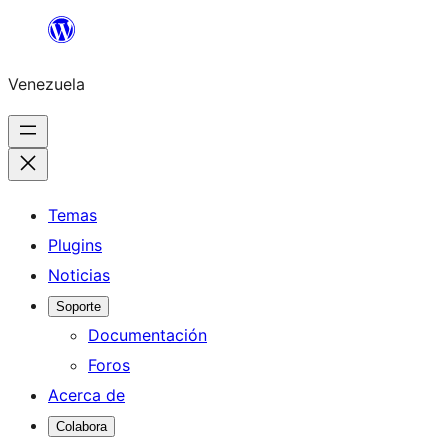
Saltar
al
Venezuela
contenido
Temas
Plugins
Noticias
Soporte
Documentación
Foros
Acerca de
Colabora