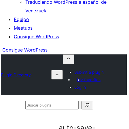
Traduciendo WordPress a español de
Venezuela
Equipo
Meetups
Consigue WordPress
Consigue WordPress
Submit a plugin
Plugin Directory
My favorites
Log in
Buscar
plugins
auto-save-