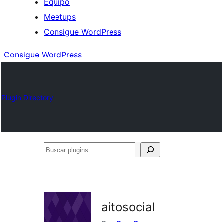
Equipo
Meetups
Consigue WordPress
Consigue WordPress
Plugin Directory
Buscar
plugins
aitosocial