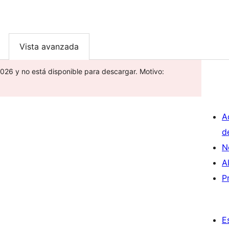
Vista avanzada
026 y no está disponible para descargar. Motivo:
A
d
N
A
P
E