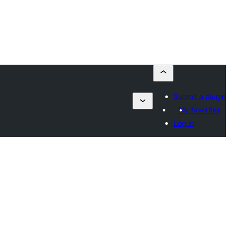
Submit a plugin
My favorites
Log in