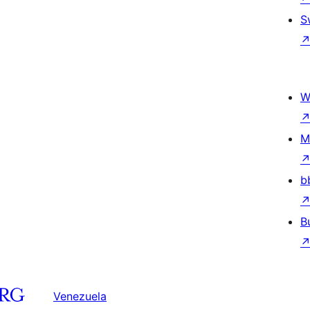
S
W
M
b
B
Venezuela