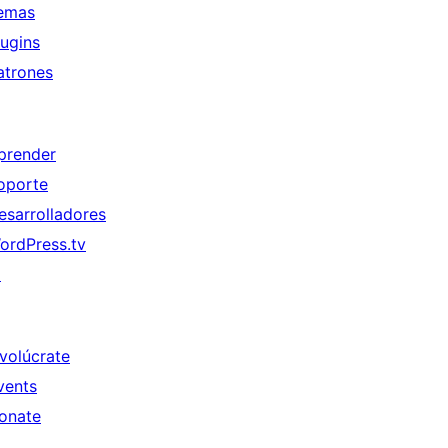
emas
lugins
atrones
prender
oporte
esarrolladores
ordPress.tv
↗
nvolúcrate
vents
onate
↗