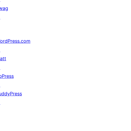
wag
↗
ordPress.com
↗
att
↗
bPress
↗
uddyPress
↗