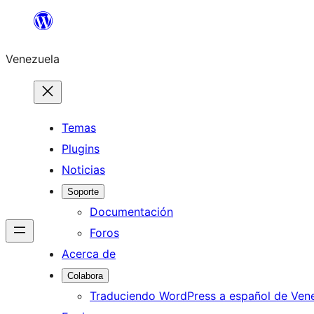
Saltar
al
Venezuela
contenido
Temas
Plugins
Noticias
Soporte
Documentación
Foros
Acerca de
Colabora
Traduciendo WordPress a español de Ven