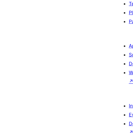
T
P
P
A
S
D
W
I
E
D