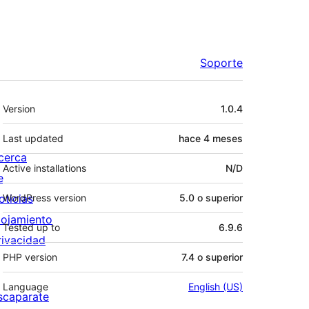
Soporte
Meta
Version
1.0.4
Last updated
hace
4 meses
cerca
Active installations
N/D
e
oticias
WordPress version
5.0 o superior
lojamiento
Tested up to
6.9.6
rivacidad
PHP version
7.4 o superior
Language
English (US)
scaparate