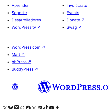
Aprender
Involúcrate
Soporte
Events
Desarrolladores
Donate
↗
WordPress.tv
↗
Swag
↗
WordPress.com
↗
Matt
↗
bbPress
↗
BuddyPress
↗
Visit our X (formerly Twitter) account
Visit our Bluesky account
Visit our Mastodon account
Visit our Threads account
Visita nuestra página de Facebook
Visita nuestra cuenta de Instagram
Visita nuestra cuenta de LinkedIn
Visit our TikTok account
Visita nuestro canal de YouTube
Visit our Tumblr account