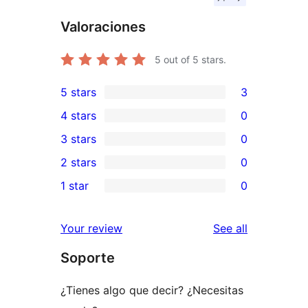
Valoraciones
5
out of 5 stars.
5 stars
3
3
4 stars
0
5-
0
3 stars
0
star
4-
0
2 stars
0
reviews
star
3-
0
1 star
0
reviews
star
2-
0
reviews
star
1-
reviews
Your review
See all
reviews
star
Soporte
reviews
¿Tienes algo que decir? ¿Necesitas