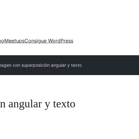
po
Meetups
Consigue WordPress
magen con superposición angular y texto
n angular y texto