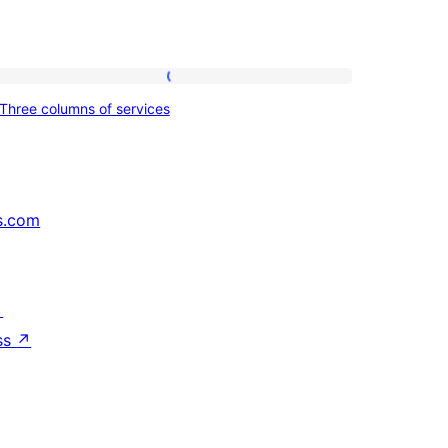
Three
Three columns of services
columns
of
services
s.com
↗
ss
↗