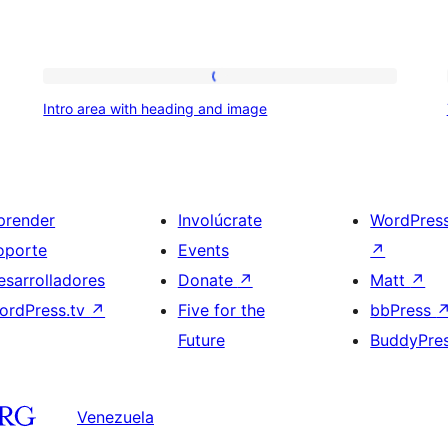
Intro
Intro area with heading and image
area
with
heading
and
prender
Involúcrate
WordPres
image
oporte
Events
↗
esarrolladores
Donate
↗
Matt
↗
ordPress.tv
↗
Five for the
bbPress
Future
BuddyPre
Venezuela