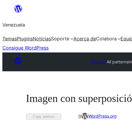
Saltar
al
Venezuela
contenido
Temas
Plugins
Noticias
Soporte
Acerca de
Colabora
Equi
Consigue WordPress
Patterns
All patterns
I
Imagen con superposició
Favorited
WordPress.org
0
Copy pattern
0